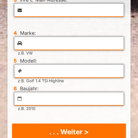
4
Marke:
z.B. VW
5
Modell:
z.B. Golf 1.4 TSi Highline
6
Baujahr:
z.B. 2010
. . . Weiter >